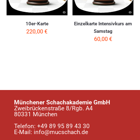
10er-Karte
Einzelkarte Intensivkurs am
220,00
€
Samstag
60,00
€
Münchener Schachakademie GmbH
Zweibrückenstraße 8/Rgb. A4
80331 München
Telefon:
+49 89 95 89 43 30
E-Mail:
info@mucschach.de