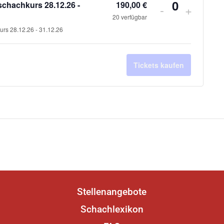
chachkurs 28.12.26 -
190,00
€
Verringern
Erhöhe
-
+
Anzahl
20
verfügbar
der
die
rs 28.12.26 - 31.12.26
Ticketanzah
Tickets
für
für
Tickets kaufen
Weihnachts
Weihna
Ferienschac
Ferien
28.12.26
28.12.
-
-
31.12.26
31.12.
Stellenangebote
Schachlexikon