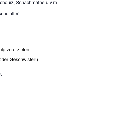
achquiz, Schachmathe u.v.m.
chulalter.
lg zu erzielen.
oder Geschwister!)
e.