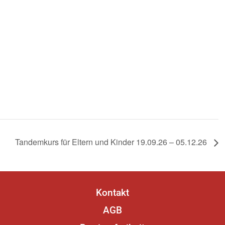
l
anzahl
-
chts-
hkurs
schachkurs
26
Tandemkurs für Eltern und Kinder 19.09.26 – 05.12.26
26
Kontakt
AGB