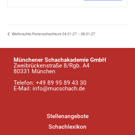
Tandemku
Tand
für
für
Eltern
Elter
und
und
Weihnachts-Ferienschachkurs 04.01.27 – 08.01.27
Kinder
Kind
19.09.26
19.0
Münchener Schachakademie GmbH
-
-
Zweibrückenstraße 8/Rgb. A4
80331 München
05.12.26
05.1
Telefon:
+49 89 95 89 43 30
E-Mail:
info@mucschach.de
Stellenangebote
Schachlexikon