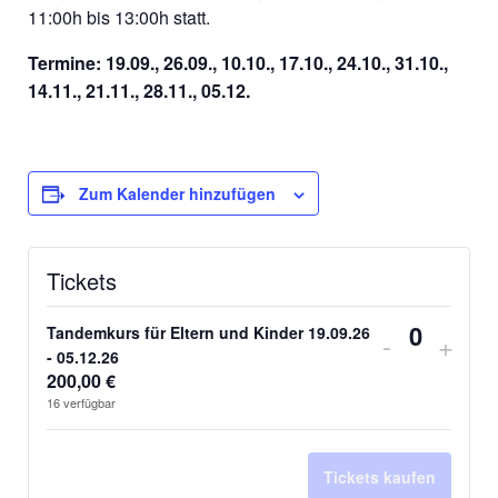
11:00h bis 13:00h statt.
Termine: 19.09., 26.09., 10.10., 17.10., 24.10., 31.10.,
14.11., 21.11., 28.11., 05.12.
Zum Kalender hinzufügen
Tickets
Tandemkurs für Eltern und Kinder 19.09.26
Verringer
Erhö
-
+
Anzahl
- 05.12.26
der
die
200,00
€
16
verfügbar
Ticketanz
Tick
für
für
Tickets kaufen